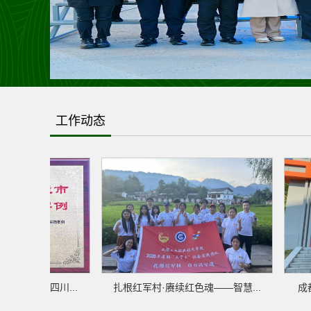
>
工作动态
，我校系四川...
扎根红军村·赓续红色魂——智慧...
成都