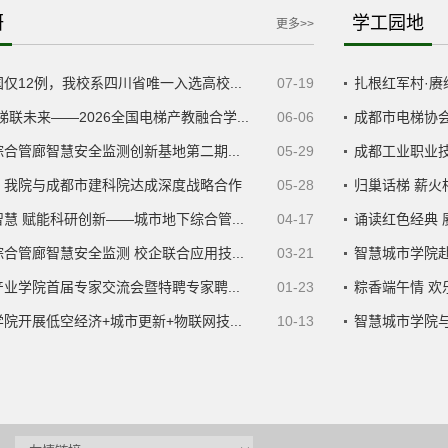
研
学工园地
更多>>
仅12例，我校系四川省唯一入选高校...
07-19
扎根红军村·赓
梯联未来——2026全国电梯产教融合学...
06-06
成都市电梯协
合管廊智慧安全监测创新基地第二期...
05-29
成都工业职业
！我院与成都市建科院达成深度战略合作
05-28
归巢话梯 薪火
慧 赋能科研创新——城市地下综合管...
04-17
诵读红色经典 
合管廊智慧安全监测 校企联合应用技...
03-21
智慧城市学院
业学院首届专家交流会暨特聘专家聘...
01-23
粽香端午情 
院开展低空经济+城市更新+物联网技...
10-13
智慧城市学院