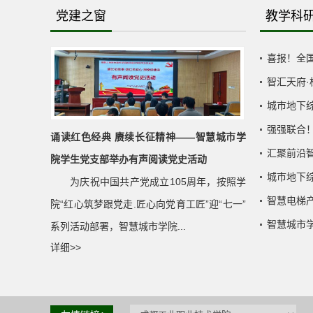
党建之窗
教学科
喜报！全国
智汇天府·
城市地下综
强强联合
诵读红色经典 赓续长征精神——智慧城市学
汇聚前沿智
院学生党支部举办有声阅读党史活动
城市地下综
为庆祝中国共产党成立105周年，按照学
智慧电梯产
院“红心筑梦跟党走.匠心向党育工匠”迎“七一”
智慧城市学
系列活动部署，智慧城市学院...
详细>>