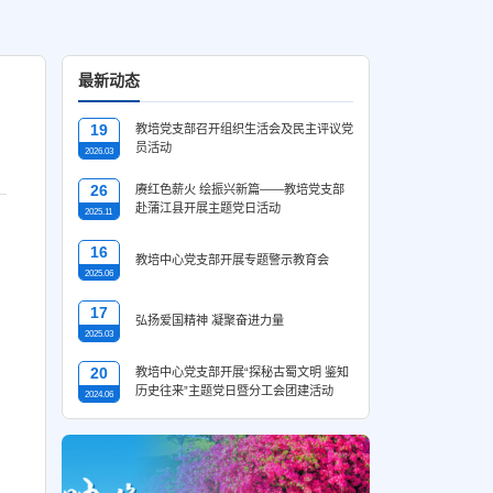
最新动态
19
教培党支部召开组织生活会及民主评议党
员活动
2026.03
26
赓红色薪火 绘振兴新篇——教培党支部
赴蒲江县开展主题党日活动
2025.11
，
16
教培中心党支部开展专题警示教育会
2025.06
17
弘扬爱国精神 凝聚奋进力量
2025.03
20
教培中心党支部开展“探秘古蜀文明 鉴知
历史往来”主题党日暨分工会团建活动
2024.06