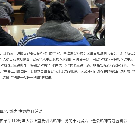
开展情况，通报支部委员会查摆问题情况、整改落实方案；之后由张斌同志带头，班子成员
个人提出意见和建议；党员个人重点聚焦本次组织生活会主题，围绕"对照党中央和习近平总
对照身边先进典型，特别是对照全国"两优一先"代表先进事迹，联系实际进行党性分析，查
。"在会上开展自评，其他党员结合实际对其进行批评。大家分别针对存在的突出问题开展了
达到了"团结—批评—团结"的效果。
知历史魅力”主题党日活动
亥革命110周年大会上重要讲话精神和党的十九届六中全会精神专题宣讲会