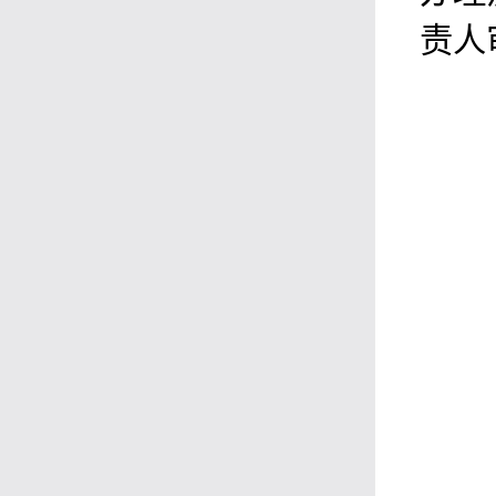
责人
②
③
④
⑤
⑥
⑦
⑧
⑨