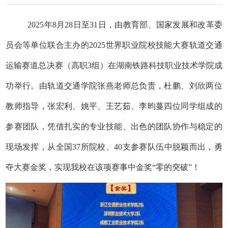
2025
年
8
月
28
日至
31
日，由教育部、国家发展和改革委
员会等单位联合主办的
2025
世界职业院校技能大赛轨道交通
运输赛道总决赛（高职
3
组）在湖南铁路科技职业技术学院成
功举行。由轨道交通学院张燕老师总负责，杜鹏、刘欣两位
教师指导，张宏利、姚平、王艺茹、李昀蔓四位同学组成的
参赛团队，凭借扎实的专业技能、出色的团队协作与稳定的
现场发挥，从全国
37
所院校、
40
支参赛队伍中脱颖而出，勇
夺大赛金奖，实现我校在该项赛事中金奖
“
零的突破
”
！