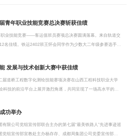
九届青年职业技能竞赛总决赛斩获佳绩
青年职业技能竞赛——客运值班员赛项总决赛圆满落幕。来自轨道交
12名佳绩。铁运2402班王怀会同学作为少数大二年级参赛选手，
一致认可。作为全国铁路青年技能人才的重要展示平台，本届竞
路职业院校...
技能 发展与技术创新大赛中获佳绩
”第二届道桥工程数字化测绘技能赛项决赛在山西工程科技职业大学
测绘科技的前沿平台上展开激烈角逐，共同呈现了一场高水平的数
导的高文俊、彭庆、尹鹏程三位同学凭借扎实的专业功底和出色
秀指导...
院成功举办
集团有限公司党组宣传部联合主办的第七届“最美铁路人”先进事迹巡
团党组宣传部宣教处主办杨存存、成都局集团公司党委宣传部副