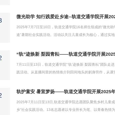
部长张映春、成都工业职业技术学院副院长张弘及相关部门负责
业职业技术学院宣传统战部部长贾金玉主持。报告会上，第七届“
微光助学 知行践爱赴乡途--轨道交通学院开展20
8
2025年7月7日至10日，轨道交通学院16名师生组成的“微
途”暑期社会实践活动。活动以关注儿童成长为核心，通过实
活力，用实际行动践行“奋斗是青春最亮丽的底色，行动是青年
开展安全知识宣讲，通过动画短片、互动问答等形式，围绕“交..
“轨”迹焕新 梨园青耘——轨道交通学院开展202
2
7月11日至13日，轨道交通学院“‘轨’迹焕新 梨园青耘”团
践活动。从直播间里的热情推介到田间地头的躬身劳作，从课
村沃土，在实践中书写成长答卷。7月11日，团队首先深入梨
等种植区，详细记录作物生长周期、品质特点及现有产销模式，为
轨护童安 暑宣梦扬——轨道交通学院开展2025
2
2025年7月11日至13日,轨道交通学院志愿团队聚焦乡村儿
乡”社会实践活动。13名志愿者以专业所长为笔、以青春热情