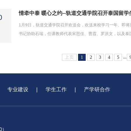
等优秀案例，为师生构建“科研-竞赛-应用”转化路径提供方法论指
情牵中泰 暖心之约--轨道交通学院召开泰国留学
0
1月9日，轨道交通学院召开欢送会，欢送来校学习一年、即
书记协助石瑞，任课教师代表宋思佳、曹霞、罗洪文，以及泰
学生们的祝福。石瑞老师表示，一年来，大家的努力与进步有
把在这里的经历与感受带回国，欢迎日后有机会再回来看看熟悉的
...
上页
1
2
3
4
5
专业建设
|
学生工作
|
产学研合作
00）