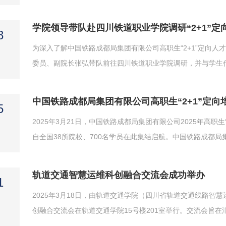
为30多名社区儿童编织了一段融合知识、趣味与成长的暑期
队志愿者以“理论+模拟”模式展开，用黄胶带在地面贴出1.5米安全
学院领导带队赴四川铁道职业学院调研“2+1”定
8
为深入了解中国铁路成都局集团有限公司高职生“2+1”定向人
委员、副院长张弘带队前往四川铁道职业学院调研，并与学生
四川铁道职业学院铁道工电学院院长王立详细介绍了四川铁道职
方围绕人才培养模式、课程设置等深入交流。在座谈会环节，学生
中国铁路成都局集团有限公司高职生“2+1”定向
5
2025年3月21日，中国铁路成都局集团有限公司2025年高职
自全国38所院校、700名学员在此集结启航。中国铁路成都
全部驻校干部，轨道交通学院院长曹勇、副院长程奋元等校方
长回顾了成都局集团70余年的发展历程，勉励700名学员赓续“成
轨道交通智慧运维科创融合交流会成功举办
1
2025年3月18日，由轨道交通学院（四川省轨道交通线路
创融合交流会在轨道交通学院15号楼201室举行。交流会旨
遇。会议聚焦“科创融合·协同发展”主题开展深度交流。校外