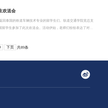
导。校...
生欢送会
将返回泰国的铁道车辆技术专业的留学生们。轨道交通学院党总支
国留学生参加了此次欢送会。活动伊始，老师们纷纷表达了对留
目共睹，不仅收获了知识，还展现了别样的文化风采，希望大家
校园、老...
9
下页
共89条