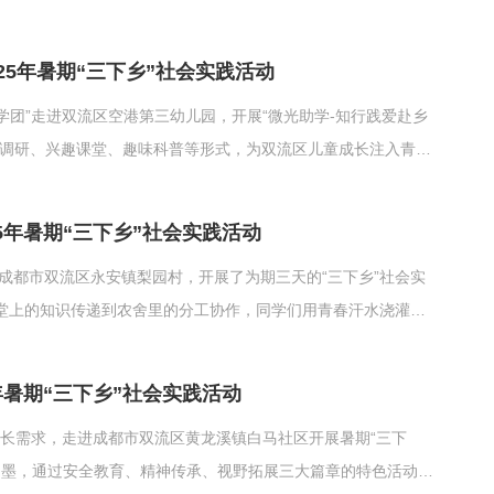
人、轨道交通学院300余名师生参加了报告会。报告会由成都工
最美...
25年暑期“三下乡”社会实践活动
光助学团”走进双流区空港第三幼儿园，开展“微光助学-知行践爱赴乡
地调研、兴趣课堂、趣味科普等形式，为双流区儿童成长注入青春
最有效的磨砺”的誓言。安全守护篇：助学团以“安全守护”为核心
.
5年暑期“三下乡”社会实践活动
队走进成都市双流区永安镇梨园村，开展了为期三天的“三下乡”社会实
堂上的知识传递到农舍里的分工协作，同学们用青春汗水浇灌乡
园村农产品基地开展实地调研。师生们走访爱媛果冻橙园、葡萄园
...
年暑期“三下乡”社会实践活动
童成长需求，走进成都市双流区黄龙溪镇白马社区开展暑期“三下
为墨，通过安全教育、精神传承、视野拓展三大篇章的特色活动，