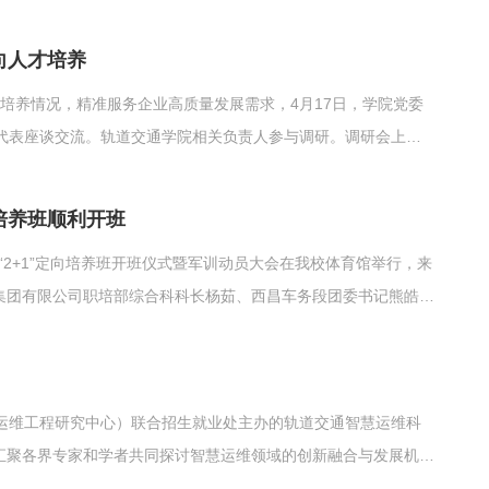
记忆，用实际行动诠释新时代青年的责任与担当。安全教育篇：团
线模型...
向人才培养
才培养情况，精准服务企业高质量发展需求，4月17日，学院党委
代表座谈交流。轨道交通学院相关负责人参与调研。调研会上，
业学院“2+1”定向培训班学生学习进展、培训工作相关经验，双
代表...
培养班顺利开班
生“2+1”定向培养班开班仪式暨军训动员大会在我校体育馆举行，来
局集团有限公司职培部综合科科长杨茹、西昌车务段团委书记熊皓及
代表参加了开班仪式。仪式在庄严的国歌声中拉开帷幕。杨茹科
铁精神...
智慧运维工程研究中心）联合招生就业处主办的轨道交通智慧运维科
在汇聚各界专家和学者共同探讨智慧运维领域的创新融合与发展机
专家江浩系统解析了大学生创新大赛评审规则，通过轨道交通领域