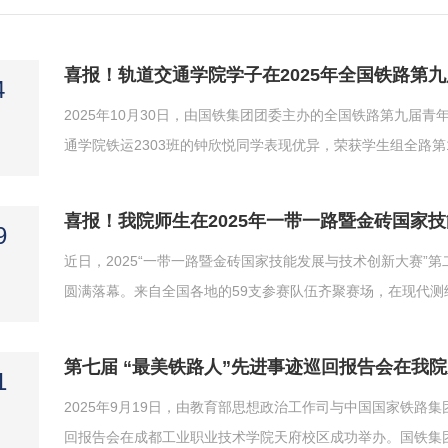
喜报！轨道交通学院学子在2025年全国铁路第
4
2025年10月30日，由国铁集团团委主办的全国铁路第九届
通学院铁运2303班的钟欣悦同学表现优异，荣获学生组全路第
也在比赛中展现出扎实的职业素养和良好风貌，赢得了评委的
赛吸引了来自全路18个铁路局的54名优秀职工，以及全国24所铁
喜报！我院师生在2025年一带一路暨金砖国家
9
近日，2025“一带一路暨金砖国家技能发展与技术创新大赛
圆满落幕。来自全国各地的59支参赛队伍齐聚赛场，在现代
字化测绘技能盛会。由轨道交通学院曹勇、马志伟两位老师指
的团队协作荣获全国二等奖（银牌），曹勇、马志伟老师获评“优
第七届 “最美铁路人”先进事迹巡回报告会在我
1
2025年9月19日，由教育部思想政治工作司与中国国家铁路
回报告会在成都工业职业技术学院天府校区成功举办。国铁集