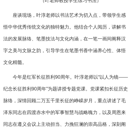
（叶老师教授学生练习书法）
座谈现场，叶淳老师以书法艺术为切入点，带领学生感
悟中华优秀传统文化的独特魅力。他结合个人阅历，讲解书
法的发展脉络、笔墨技法与文化内涵，在一笔一画间阐释汉
字之美与文脉之韵，引导学生在笔墨书香中涵养心性、体悟
文化精髓。
今年是红军长征胜利90周年。叶淳老师以“以人为镜——
纪念长征胜利90周年”为题讲授专题党课。党课紧扣长征历史
脉络，深情回顾二万五千里长征的峥嵘岁月，重点讲述了毛
泽东同志在四渡赤水中的军事智慧与战略魄力，以及周恩来
同志在遵义会议上主动担当、力挽狂澜的崇高品格，深刻阐