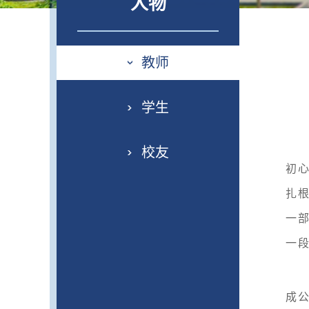
人物
教师
学生
校友
初
扎
一
一
成