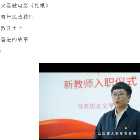
起来看微电影《扎根》
听青年思政教师
职教沃土上
梦奋进的故事
↓