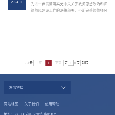
2024-11
为进一步贯彻落实党中央关于教师思想政治和师
德师风建设工作的决策部署，不断完善师德师风
建设长效机制，构建教育、宣传、考核、激励、
惩处、监督有效结合、协同联动的工作机制。学
院始终把师德师风作为评价教师...
共1条
上页
1
下页
第
/1页
跳转
友情链接
网站地图
关于我们
使用帮助
地址：四川天府新区大安路818号