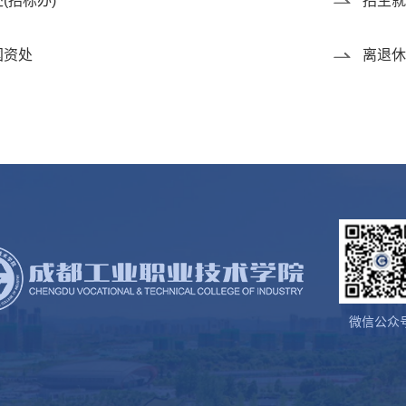
(招标办)
招生就
国资处
离退休
微信公众