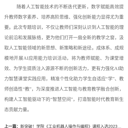
随着人工智能技术的不断迭代更新，数字赋能高效提
升教师
数字素养
、
培养高阶思维、强化创新能力
显得尤为重
要。此次专题培训
，不仅让教师们
深刻认识到
人工智能的理
论前沿和发展脉络，更为他们打开一扇全新的教学之窗，汲
取人工智能领域的新思想、新策略和新途径。
成体系、成规
模地开展
AI应用能力培训活动，将
为
教师赋能、为课堂增
效、为学生提质
注入源源不断的创新活力，
更
有力
强化
AI助
力智慧
课堂
实践
应用，
精准个性化助力学生自适应
“学”、教
师创造性“教”，
为
深度推进
人工智能与教育教学融合
创新
，
构建人工智能驱动下的
“智慧空间”，打造
智能时代教育新生
态贡献力量。
上一篇：
新突破！学院《工业机器人操作与编程》课程入选2023年国家在线精品课程