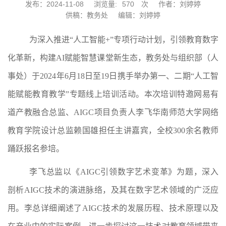
发布：2024-11-08
浏览量:
570
次
作者：刘婷婷
供稿：教务处
编辑：刘婷婷
为深入推进
“人工智能+”专项行动计划，引领教育数字
化革新
，
构建
AI赋能智慧课堂新生态，
教务处与组织部（人
事处）于
2024年6月18日至19日携手举办
第一、二期
“人工智
能赋能教育教学”专题线上培训
活动
。本次培训特邀网易有
道产教融合总监、
AIGC项目负责人李飞华南师范大学网络
教育学院设计总监赖国雄担任主讲嘉宾，全校300余名教师
踊跃报名参培。
李飞总监以《
AIGC引领数字艺术变革》为题，深入
剖析
AIGC技术的演进脉络，及其在数字艺术领域的广泛应
用。
李总
详细阐述了
AIGC技术的发展历程、技术原理以及