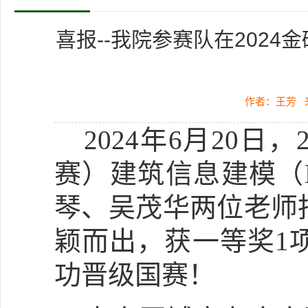
喜报--我院参赛队在202
作者：王芳
2024
年
6
月
20
日，
赛）建筑信息建模（
琴、吴茂华两位老师
颖而出，获一等奖
1
功晋级国赛！