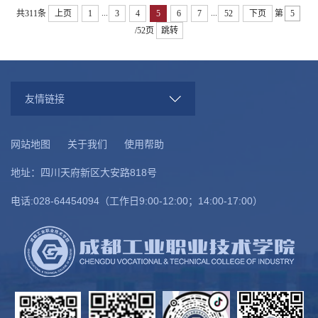
...
...
实际情况，现将相关事项通知如下： 一、申报要
共311条
上页
1
3
4
5
6
7
52
下页
第
求 本年度项目设重大课题、重点课...
/52页
跳转
友情链接
网站地图
关于我们
使用帮助
地址：四川天府新区大安路818号
电话:028-64454094（工作日9:00-12:00；14:00-17:00）